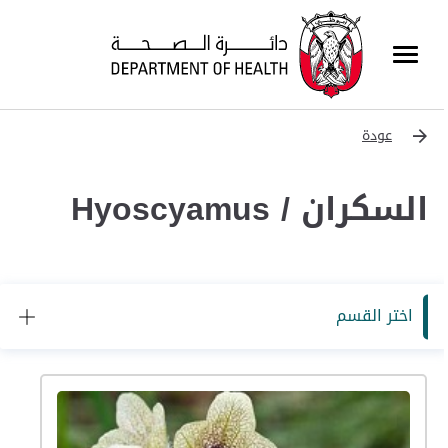
عودة
السكران / Hyoscyamus
اختر القسم