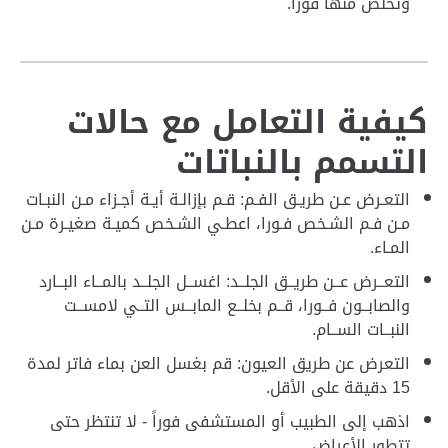
وتخلص منها فورا.
كيفية التعامل مع حالات
التسمم بالنباتات
التعـرض عـن طريـق الفـم: قـم بإزالـة أيـة أجـزاء مـن النبـات
مـن فـم الشـخص فـورا، اعطـي الشـخص كميـة صغيـرة مـن
المـاء.
التعــرض عــن طريــق الجلــد: اغســل الجلــد بالمــاء البــارد
والصابــون فــورا، قــم بخلــع المابــس التــي لامســت
النبــات الســام.
التعرض عن طريق العيون: قم بغسل العن بماء فاتر لمدة
15 دقيقة على الأقل.
اذهب إلى الطبيب أو المستشفى فوراً - لا تنتظر حتى
تتطور الأعراض.