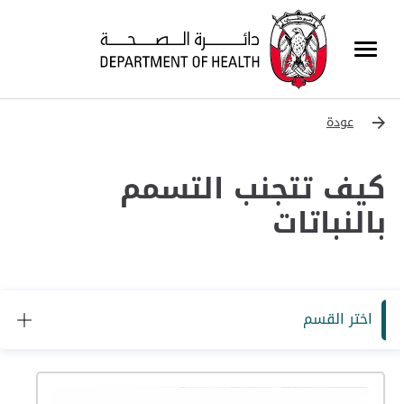
عودة
كيف تتجنب التسمم
بالنباتات
اختر القسم