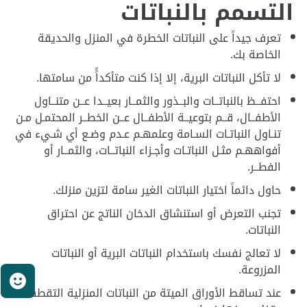
التسمم بالنباتات
تعرف جيداً على النباتات الخطرة في المنزل والحديقة
الخاصة بك.
لا تأكل النباتات البرية، إلا إذا كنت متأكداًً من سامتها.
احتفــظ بالنباتــات والبــذور والثمــار بعيــدا عــن متنــاول
الأطفــال، قــم بتوعيــة الأطفــال عــن الخطــر المحتمـل مـن
تنـاول النباتـات السـامة وعلمهـم عـدم وضـع أي شـيء في
أفواههـم مثـل النباتـات وأجـزاء النباتــات، والثمــار أو
الفطــر.
حاول دائماً اختيار النباتات الغير سامة لتزين منزلك.
تجنب التعرض أو استنشاق الدخان الناتج عن احتراق
النباتات.
لا تعالج نفسك باستخدام النباتات البرية أو النباتات
المزروعة.
ر
عند تساقط الأوراق الميتة من النباتات المنزلية التقطها