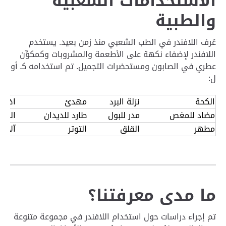
الاستخدامات الشعبية
والطبية
عُرف اللافندر في الطب الشعبي منذ زمن بعيد. يستخدم
اللافندر لإضفاء نكهة على الأطعمة والمشروبات وكمكوِّن
عطري في الصابون ومستحضرات التجميل. تم استخدامه كـ أو
ل:
الكحة
نزلة البرد
مهدئ
اضطرا
مضاد للمغص
مدر للبول
طارد للديدان
الزيت 
مطهر
القلق
التوتر
آلام ا
ما مدى معرفتنا؟
تم إجراء دراسات حول استخدام اللافندر في مجموعة متنوعة