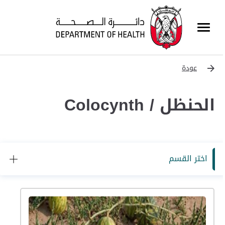
عودة
الحنظل / Colocynth
اختر القسم