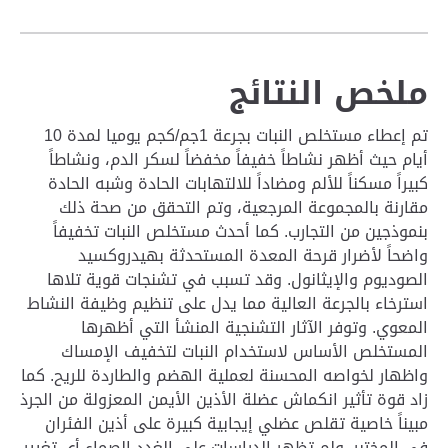
ملخص النتائج
تم إعطاء مستخلص النبات بجرعة 1جم/كجم يوميا لمدة 10
أيام حيث أظهر نشاطاً خفيفاً مخفضاً لسكر الدم، ونشاطاً
كبيراً مسكناً للألم ومضاداً للالتهابات الحادة وشبه الحادة
مقارنة بالمجموعة المرجعية، وتم التحقق من صحة ذلك
بنموذجين من التجارب. كما أحدث مستخلص النبات تخفيفاً
واضحاً لأضرار قرحة المعدة المستحدثة بهيدروكسيد
الصوديوم والإيثانول. وقد تسبب في تشنجات قوية تلاها
استرخاء بالجرعة العالية مما يدل على تنظيم وظيفة النشاط
المعوي. وتوفر الآثار التشنجية المنشأ التي أظهرها
المستخلص الأساس لاستخدام النبات لتخفيف الإمساك
واظهار لخواصه المحسنة لعملية الهضم والطاردة للريح. كما
زاد قوة تأثير انكماش عضلة الأذين الأيمن المعزولة من الجرذ
مبيناً خاصية تقلص عضلي إيجابية كبيرة على أذين الفئران
في المختبر. ولم تظهر الدراسات على الغدد الصماء أي تغيير