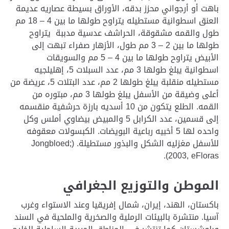
باهت أو أرجواني محزز بدقه، الأوراق بسيطة عصاريه عديمة
العنق اسطوانية مستطيله يتراوح طولها ما بين 4 – 18 مم
طول والقمه مشقوقة، الحراشف عدسية مدببة يتراوح
طولها ما بين 2 – 3 مم طول، الأزهار صفراء تبهت إلى
الأبيض يتراوح طولها ما بين 4 – 5 مم والسويقات
اسطوانية يبلغ طولها 3 مم، عدد السبلات 5، إهليلجيه
مستطيله منقلبة يبلغ طولها 2 مم، عدد البتلات 5، عريضة من
أعلى وضيقة من الأسفل يبلغ طولها 3 مم، مبتوره من
القمه. الطلع يتكون من 10 أسديه بارزة حرشفية منقسمه
إلى قسمين، عدد الكرابل 5 والمبيض بيضاوي أملس وكل
واحده لها 5 أخبيه رباعية البويضات. الكبسولات معقوفه
للأسفل مغزليه الشكل والبذور مستطيلة. (Jongbloed;
2003, eFloras).
الموطن والتوزيع الجغرافي
باكستان، الهند، إيران، شمال إفريقيا وعند الاستواء وغرب
آسيا. منتشرة بالبيئات الرملية والصخرية والملحية في السند