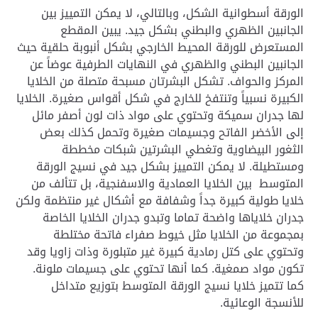
الورقة أسطوانية الشكل، وبالتالي، لا يمكن التمييز بين
الجانبين الظهري والبطني بشكل جيد. يبين المقطع
المستعرض للورقة المحيط الخارجي بشكل أنبوبة حلقية حيث
الجانبين البطني والظهري في النهايات الطرفية عوضاً عن
المركز والحواف. تشكل البشرتان مسبحة متصلة من الخلايا
الكبيرة نسبياً وتنتفخ للخارج في شكل أقواس صغيرة. الخلايا
لها جدران سميكة وتحتوي على مواد ذات لون أصفر مائل
إلى الأخضر الفاتح وجسيمات صغيرة وتحمل كذلك بعض
الثغور البيضاوية وتغطي البشرتين شبكات مخططة
ومستطيلة. لا يمكن التمييز بشكل جيد في نسيج الورقة
المتوسط بين الخلايا العمادية والاسفنجية، بل تتألف من
خلايا طولية كبيرة جداً وشفافة مع أشكال غير منتظمة ولكن
جدران خلاياها واضحة تماما وتبدو جدران الخلايا الخاصة
بمجموعة من الخلايا مثل خيوط صفراء فاتحة مختلطة
وتحتوي على كتل رمادية كبيرة غير متبلورة وذات زاويا وقد
تكون مواد صمغية. كما أنها تحتوي على جسيمات ملونة.
كما تتميز خلايا نسيج الورقة المتوسط بتوزيع متداخل
للأنسجة الوعائية.