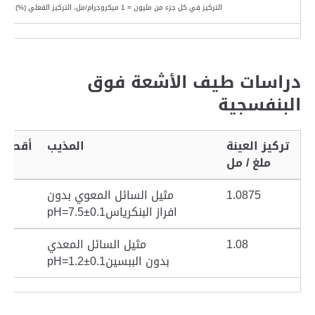
التركيز في كل جزء من مليون = 1 ميكروجرام/مل، التركيز الفعلي (%) = التركيز الفعلي (لكل جزء من مليون)
دراسات طيف الأشعة فوق
البنفسجية
تركيز العينة
المذيب
أقصى
ملغ / مل
ص 
1.0875
مثيل السائل المعوي بدون
افراز
البنكرياس
pH=7.5±0.1
1.08
مثيل السائل المعدي
بدون
الببسين
pH=1.2±0.1