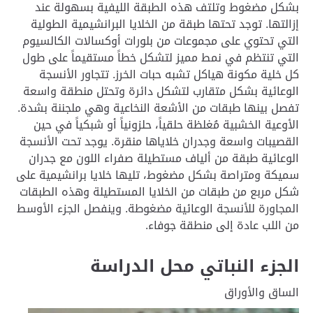
بشكل مضغوط وتلتف هذه الطبقة الليفية بسهولة عند
إزالتها. توجد تحتها طبقة من الخلايا البرانشيمية الطولية
التي تحتوي على مجموعات من بلورات أوكسالات الكالسيوم
التي تنتظم في نمط مميز لتشكل خطاً مستقيماً على طول
كل خلية مكونة هياكل تشبه حبات الخرز. تتجاور الأنسجة
الوعائية بشكل متقارب لتشكل دائرة وتحتل منطقة واسعة
تفصل بينها طبقات من الأشعة النخاعية وهي ملجننة بشدة.
الأوعية الخشبية مُغلظة حلقياً، حلزونياً أو شبكياً في حين
القصيبات واسعة وجدران خلاياها منقرة. يوجد تحت الأنسجة
الوعائية طبقة من ألياف مستطيلة صفراء اللون مع جدران
سميكة ومتراصة بشكل مضغوط، تليها خلايا برانشيمية على
شكل مربع من طبقات من الخلايا المستطيلة وهذه الطبقات
المجاورة للأنسجة الوعائية مضغوطة. وينفصل الجزء الأوسط
من اللب عادة إلى منطقة جوفاء.
الجزء النباتي محل الدراسة
الساق والأوراق