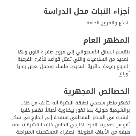
أجزاء النبات محل الدراسة
الجذع والفروع الجافة
المظهر العام
ينقسم الساق الأسطواني إلى فروع صفراء اللون ولها
العديد من السلاميات والتي تمثل قواعد للأفرع الفرعية.
الفروع رفيعة، دائرية المحيط، ملساء وتحمل بعض بقايا
أوراق.
الخصائص المجهرية
يُظهر منظر سطحي لطبقة البشرة أنه يتألف من خلايا
برانشيمية طولية بها ثغور بيضاوية أحياناً. تظهر خلايا
البشرة في المنظر المقطعي منتفخة إلى الخارج في شكل
أقواس صغيرة. الجزء الخارجي الكامن خلف القشرة تدعمه
طبقة من الألياف الطويلة الصفراء المستطيلة المتراصة