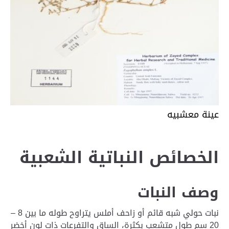
عينة معشبيه
الخصائص النباتية الشعبية
وصف النبات
نبات حولي شبه قائم أو زاحف أملس يتراوح طوله ما بين 8 –
20 سم طول متشعب بكثرة، الساق والتفرعات ذات لون أخضر