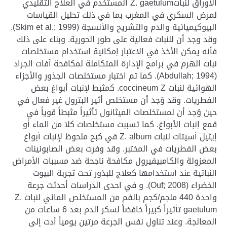
الأوراق لنباتZ. gaetulum المستخدم في العلاج التقليدي
لمرض السكري في المغرب بما في ذلك تحليل القياسات
البيوكيميائية والدم والتشريح والأنسجة (Skim et al.; 1999).
وقد وجد أن للنبات فعالية على طور الحورية. وبناء على ذلك
فأنه يمكن الأخذ في الاعتبار إمكانية استخدام مستخلصات
نبات الهرم في برامج الإدارة المتكاملة لمكافحة آفات الجراد
(Abdullah; 1994). كما تم اختبار مستخلصات الجذور والأجزاء
الهوائية لنبات coccineum Z. كمثبط لإنبات أبواغ بعض
الفطريات. وقد وُجد أن مستخلص أثير البترول غير فعال في
حين وُجد أن لمستخلصات الميثانول تأثيراً مثبطاً قوياً في
قمع إنبات الأبواغ. كما تسببت مستخلصات كلا من الماء أو
إيثيل أسيتات لنبات Z. album في كبح ملحوظ لإنبات أبواغ
بعض الفطريات في المختبر. وقد وفرت بعض الصابونينات
المعزولة والكامبيفيرول مكافحة ناجحة ضد مسببات الأمراض
النباتية عند استخدامها كعلاج للبذور تحت تجربة البيوت
الخضراء (Ouf; 2008). و في احدى الدراسات أحدثت جرعة
واحدة 440 ملجم/كجم بالفم من المستخلص المائي لنبات Z.
gaetulum تأثيراً كبيراً خافضاً لسكر الدم بعد 6 ساعات من
المعالجة. وعند تناول نفس الجرعة مرتين يومياً أدت إلى