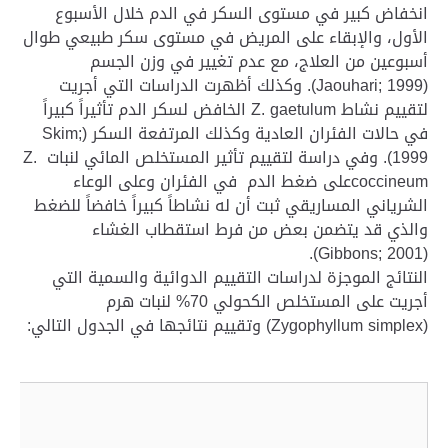
انخفاض كبير في مستوى السكر في الدم خلال الأسبوع
الأول، والإبقاء على المريض في مستوى سكر طبيعي طوال
أسبوعين من العلاج، مع عدم تغيير في وزن الجسم
(Jaouhari; 1999). وكذلك أظهرت الدراسات التي أجريت
لتقييم نشاط Z. gaetulum الخافض لسكر الدم تأثيراً كبيراً
في حالات الفئران العادية وكذلك المرتفعة السكر (Skim;
1999). وفي دراسة لتقييم تأثير المستخلص المائي لنبات Z.
coccineumعلى ضغط الدم في الفئران وعلى الوعاء
الشرياني المساريقي ثبت أن له نشاطاً كبيراً خافضاً للضغط
والذي قد يتضمن بعض من فرط استقطاب الغشاء
(Gibbons; 2001).
النتائج الموجزة لدراسات التقييم الدوائية والسمية التي
أجريت على المستخلص الكحولي 70% لنبات هرم
(Zygophyllum simplex) وتقييم نتائجها في الجدول التالي:
ال