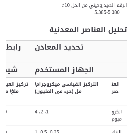
الرقم الهيدروجيني من الحل 10٪
5.380-5.385
تحليل العناصر المعدنية
تحديد المعادن
رابطة ا
الجهاز المستخدم
شيماد
العن
التركيز القياسي ميكروجرام/
تركيز العينة
صر
مل
(جزء في المليون)
ملغ/ مل
الكرو
1
، 2، 4
20
ميوم
الزنك
0.25
، 0.5، 1
20