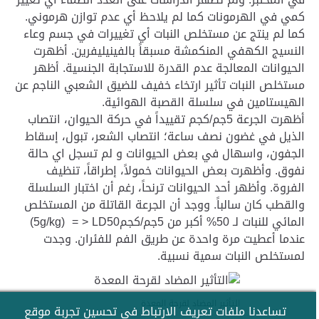
كمي في الهرمونات كما لم يلاحظ أي عدم توازن هرموني.
كما لم ينتج عن مستخلص النبات أي تغييرات في جسم وعاء
النسيج الكهفي المنكمشة مسبقاً بالفينيليفرين. أظهرت
الحيوانات المعالجة عدم القدرة للاستجابة الجنسية. أظهر
مستخلص النبات تأثير ارتخاء خفيف للضيق الشعبي الناجم عن
الهيستامين في سلسلة القصبة الهوائية.
أظهرت الجرعة 5جم/كجم تقييداً في حركة الحيوان، انتصاب
الذيل في غضون نصف ساعة؛ انتصاب الشعر، تبول، إسقاط
الجفون، واسهال في بعض الحيوانات و لم تسجل اي حالة
نفوق. وأظهرت بعض الحيوانات خمولاً، إطراقاً، تنظيف
الفروة. وأظهر أحد الحيوانات ترنحاً، رغم أن اختبار السلسلة
والقطب كان سالباً. ووجد أن الجرعة القاتلة من المستخلص
المائي للنبات لـ 50% أكبر من 5جم/كجم5g/kg) = > LD50)
عندما أعطيت مرة واحدة عن طريق الفم للفئران. وجدت
لمستخلص النبات سمية نسبية.
التأثير المضاد لقرحة المعدة
تساعدنا ملفات تعريف الارتباط في تحسين تجربة موقع