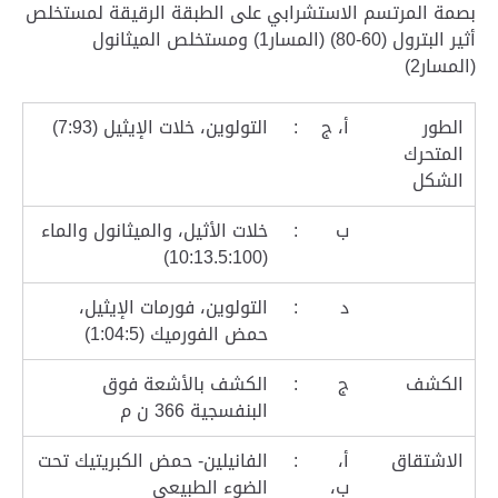
بصمة المرتسم الاستشرابي على الطبقة الرقيقة لمستخلص
أثير البترول (60-80) (المسار1) ومستخلص الميثانول
(المسار2)
الطور
أ، ج
:
التولوين، خلات الإيثيل (7:93)
المتحرك
الشكل
ب
:
خلات الأثيل، والميثانول والماء
(10:13.5:100)
د
:
التولوين، فورمات الإيثيل،
حمض الفورميك (1:04:5)
الكشف
ج
:
الكشف بالأشعة فوق
البنفسجية 366 ن م
الاشتقاق
أ،
:
الفانيلين- حمض الكبريتيك تحت
ب،
الضوء الطبيعي