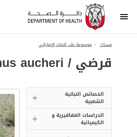
مسكن
موسوعة طب النبات الإماراتي
قرضي / Ochradenus aucheri
الخصائص النباتية
الشعبية
الدراسات العقاقيرية و
الكيميائية