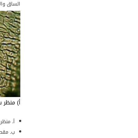
الساق وال
أ) منظر
أ. منظر
ب. مقطع