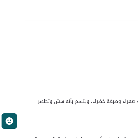
مشعر مع خطوط طولية صفراء وصبغة خضراء، ويتسم بأنه هش وتظهر
ر