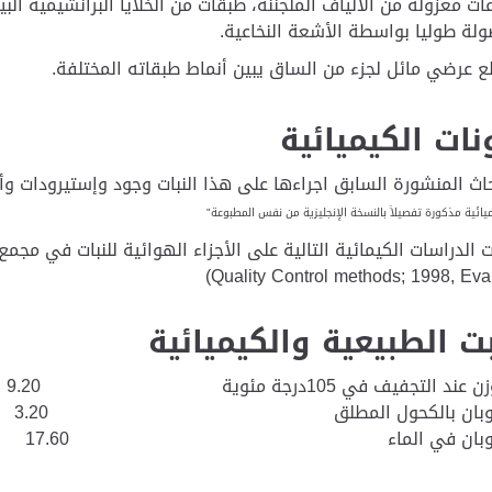
ت معزولة من الألياف الملجننة، طبقات من الخلايا البرانشيمية الب
لة طوليا بواسطة الأشعة النخاعية.
 عرضي مائل لجزء من الساق يبين أنماط طبقاته المختلفة.
نات الكيميائية
حاث المنشورة السابق اجراءها على هذا النبات وجود وإستيرودات و
ميائية مذكورة تفصيلاً بالنسخة الإنجليزية من نفس المطبوعة"
 الدراسات الكيمائية التالية على الأجزاء الهوائية للنبات في مجمع
بت الطبيعية والكيميائية
 التجفيف في 105درجة مئوية 9.20
ة الذوبان بالكحول المطلق 3.20
ة الذوبان في الماء 17.60