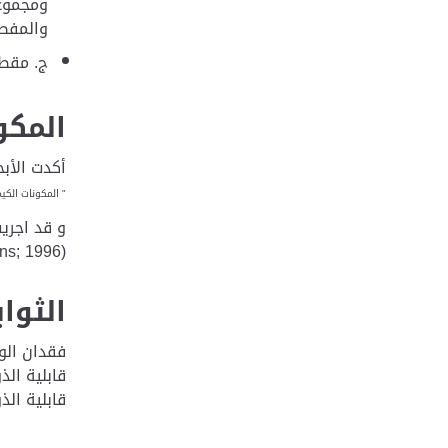
ومجموعا
والمفصو
ج. مقطع
المكو
أكدت الأب
" المكونات الكي
و قد اجريت
(Quality Control methods; 1998, Evans; 1996)
الثوا
فقدان الوزن عند
قابلي
قابلي