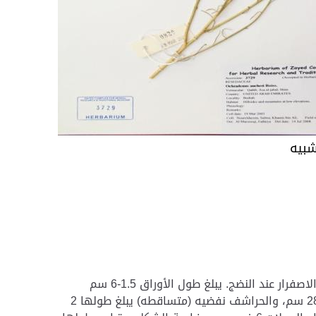
شبيه
شجرات يبلغ طولها 40 – 60 سم ذات سيقان ملساء متفرعة لونها يميل إلى الاصفرار عند النضج. يبلغ طول الأوراق 1.5-6 سم
وعرضها 1 – 2 مم وتكون مستويه الحواف. النورات عنقوديه يبلغ طولها 10-28 سم، والحراشف نفضيه (متساقطه) يبلغ طولها 2