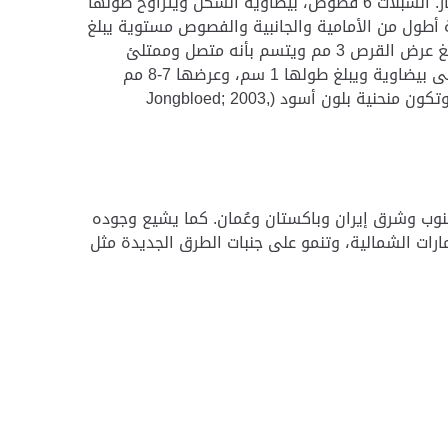
مم، ويبلغ طول عنق الزهرة 2.5 مم ويتضاعف طولها أو تكون أطول عند الثمار. السبلات 6 فصوص، بيضاوية الشكل ويتراوح طولها
كون الخلفية أطول من الأمامية والجانبية والفصوص مستوية يبلغ
طولها 1-1.5 مم وتكون متصلة بزائدة بيضاوية يبلغ طولها 1 ملم تقريباً. ويبلغ عرض القرص 3 مم ويتسم بأنه متصل وممتلئ
وأملس ويحيط بالأسدية، ويبلغ طول الخيوط 1-2 مم. الكبسولات مستطيله إلى بيضاوية ويبلغ طولها 1 سم، وعرضها 7-8 مم
وتكون قائمه ومشقوقة الى ثلاثة أجزاء عند القمة. يبلغ طول البذور 16 مم وتكون منحنية بلون أسود (Jongbloed; 2003,
جنوب وشرق إيران وباكستان وعُمان. كما يشيع وجوده
ارات الشمالية، وتنمو على جنبات الطرق الجديدة مثل