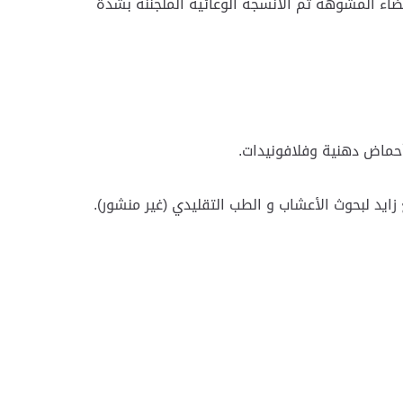
يضاء المشوهة ثم الأنسجة الوعائية الملجننة بشدة
أحماض دهنية وفلافونيدات.
 زايد لبحوث الأعشاب و الطب التقليدي (غير منشور).