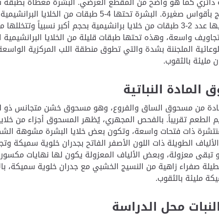
 دائري كما هو واضح من المقطع العرضي. البشرة مغطاة بطبقة شم
قليلاً للخارج بأقواس صغيرة. البشرة تحتها 4-5 ط
البشرة يليها عدد 2-3 طبقات من خلايا برانشيمية بحجم أكبر نسبياً
اويف واسعة، وهذه تحتها طبقات قليلة من الخلايا البرانشيمية 
وعائية الملجننة بشدة والتي تطوق منطقة اللب المركزية الواسعة ال
 مليئة بالثقوب.
المادة النباتية
ادة من مسحوق الساق والفروع، وهو مسحوق خشن متجانس ذو لو
م الطعم تقريباً. بالفحص المجهري، يُظهر المسحوق أجزاء من خلايا
نتشرة ذات فتحات واسعة، وتكون بعض خلايا البشرة مشوهة الشكل
الألياف الطويلة ذات اللون الأصفر الفاتح بجدران خلوية سميكة وت
أو تبقى معزولة، وبعض الألياف المعزولة يكون لها نهايات مكس
طيلة صفراء زاهية من النسيج الخشبي مع جدران خلوية سميكة، بالإض
كة مليئة بالثقوب.
النبات محل الدراسة