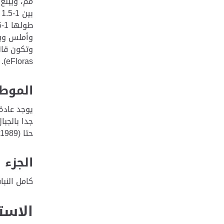
eFloras).
الموطن
يوجد عادة
جدا بالجبا
حتا (Western; 1989)
الجزء 
كامل النب
الاست