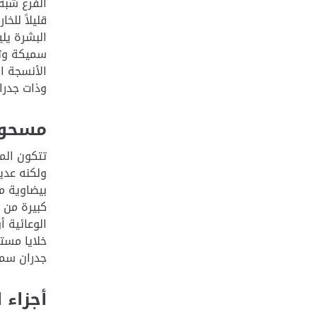
الفرع شبه
سميكة وتج
الأنسجة ال
وذات جدران
مسحوق 
تتكون الم
ولكنه عدي
بيضاوية م
كبيرة من 
الوعائية 
خلايا مست
جدران سمي
أجزاء 