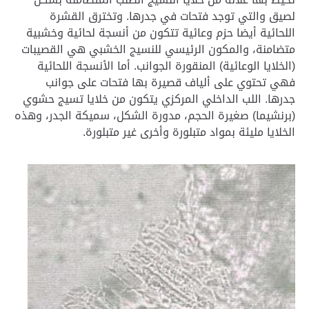
لصيق والتي توجد فتحات في جدرها. وتخترق القشرة
اللحائية أيضا حزم وعائية تتكون من أنسجة لحائية وخشبية
متضامنة، والمكون الرئيسي للنسيج الخشبي هي القصيبات
(الخلايا الوعائية) المنقورة الجوانب. أما الأنسجة اللحائية
فهي تحتوي على ألياف قصيرة بها فتحات على جوانب
جدرها. اللب الداخلي المركزي يتكون من خلايا تسيج حشوي
(برنشيما) صغيرة الحجم، مدورة الشكل، سميكة الجدر، وهذه
الخلايا مليئة بمواد متبلورة وأخرى غير متبلورة.