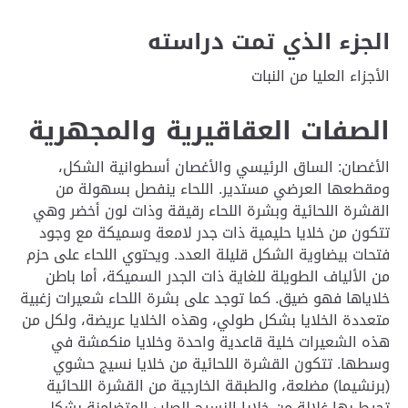
الجزء الذي تمت دراسته
الأجزاء العليا من النبات
الصفات العقاقيرية والمجهرية
الأغصان: الساق الرئيسي والأغصان أسطوانية الشكل،
ومقطعها العرضي مستدير. اللحاء ينفصل بسهولة من
القشرة اللحائية وبشرة اللحاء رقيقة وذات لون أخضر وهي
تتكون من خلايا حليمية ذات جدر لامعة وسميكة مع وجود
فتحات بيضاوية الشكل قليلة العدد. ويحتوي اللحاء على حزم
من الألياف الطويلة للغاية ذات الجدر السميكة، أما باطن
خلاياها فهو ضيق. كما توجد على بشرة اللحاء شعيرات زغبية
متعددة الخلايا بشكل طولي، وهذه الخلايا عريضة، ولكل من
هذه الشعيرات خلية قاعدية واحدة وخلايا منكمشة في
وسطها. تتكون القشرة اللحائية من خلايا نسيج حشوي
(برنشيما) مضلعة، والطبقة الخارجية من القشرة اللحائية
تحيط بها غلالة من خلايا النسيج الصلب المتضامنة بشكل