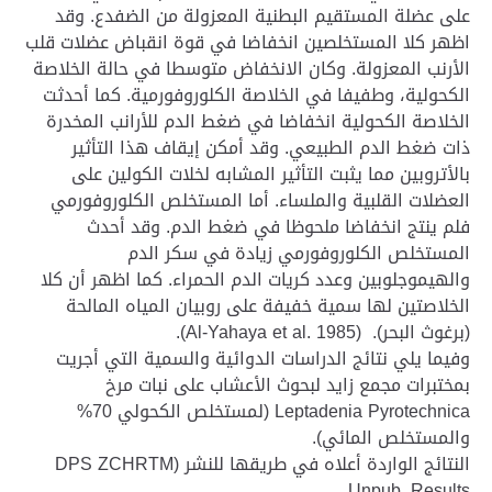
على عضلة المستقيم البطنية المعزولة من الضفدع. وقد
اظهر كلا المستخلصين انخفاضا في قوة انقباض عضلات قلب
الأرنب المعزولة. وكان الانخفاض متوسطا في حالة الخلاصة
الكحولية، وطفيفا في الخلاصة الكلوروفورمية. كما أحدثت
الخلاصة الكحولية انخفاضا في ضغط الدم للأرانب المخدرة
ذات ضغط الدم الطبيعي. وقد أمكن إيقاف هذا التأثير
بالأتروبين مما يثبت التأثير المشابه لخلات الكولين على
العضلات القلبية والملساء. أما المستخلص الكلوروفورمي
فلم ينتج انخفاضا ملحوظا في ضغط الدم. وقد أحدث
المستخلص الكلوروفورمي زيادة في سكر الدم
والهيموجلوبين وعدد كريات الدم الحمراء. كما اظهر أن كلا
الخلاصتين لها سمية خفيفة على روبيان المياه المالحة
(برغوث البحر). (Al-Yahaya et al. 1985).
وفيما يلي نتائج الدراسات الدوائية والسمية التي أجريت
بمختبرات مجمع زايد لبحوث الأعشاب على نبات مرخ
Leptadenia Pyrotechnica (لمستخلص الكحولي 70%
والمستخلص المائي).
النتائج الواردة أعلاه في طريقها للنشر (DPS ZCHRTM
Unpub. Results