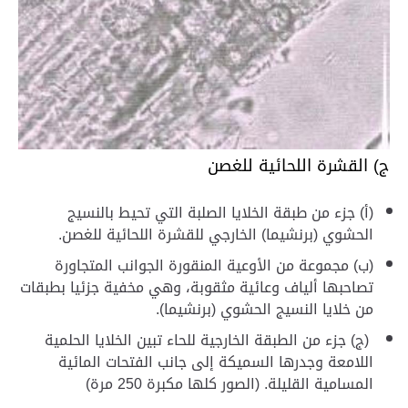
ج) القشرة اللحائية للغصن
(أ) جزء من طبقة الخلايا الصلبة التي تحيط بالنسيج
الحشوي (برنشيما) الخارجي للقشرة اللحائية للغصن.
(ب) مجموعة من الأوعية المنقورة الجوانب المتجاورة
تصاحبها ألياف وعائية مثقوبة، وهي مخفية جزئيا بطبقات
من خلايا النسيج الحشوي (برنشيما).
(ج) جزء من الطبقة الخارجية للحاء تبين الخلايا الحلمية
اللامعة وجدرها السميكة إلى جانب الفتحات المائية
المسامية القليلة. (الصور كلها مكبرة 250 مرة)