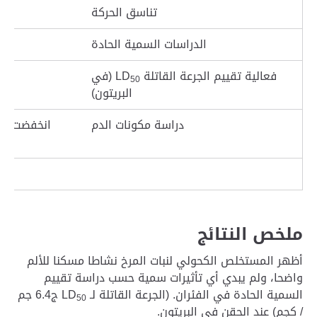
تناسق الحركة
الدراسات السمية الحادة
فعالية تقييم الجرعة القاتلة
LD
(في
50
البريتون)
دراسة مكونات الدم
انخفضت
HC
ملخص النتائج
أظهر المستخلص الكحولي لنبات المرخ نشاطا مسكنا للألم
واضحا، ولم يبدي أي تأثيرات سمية حسب دراسة تقييم
السمية الحادة في الفئران. (الجرعة القاتلة لـ LD
ج6.4 جم
50
/ كجم) عند الحقن في البريتون.