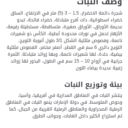
وصف النبات
شجرة دائمة الاخضرار، 1.5 – 3 (5) متر في الارتفاع، الساق
خضراء اسطوانية، ذات أفرع متبادلة، خضراء فاتحة، تبدو
عديمة الأوراق، الأوراق صغيرة، متساقطة، مستطيلة رفيعة،
الأزهار تحمل في نورات محدودة أبطية، الكأس ذو شعيرات
ناعمة، وفصوص مثلثية الشكل 3/1 طول أنبوبة التويج،
التويج دائري 6 سم في القطر، أصفر مخضر، الفصوص مثلثية
بيضية، حادة، لها شعيرات ناعمة، وبها زوائد متبادلة. الثمرة
جرابية في أزواج 10 – 15 سم في الطول، البذور لها زوائد
زغبية عديدة بيضاء اللون
بيئة وتوزيع النبات
ينتشر النبات في المناطق المدارية في أفريقيا، وآسيا،
وحوض المتوسط. في دولة الإمارات ينمو النبات في المناطق
الرملية الصحراوية والمناطق الرملية القريبة من الجبال، كما
تم استزراع الكثير داخل الغابات، وجوانب الطرق.