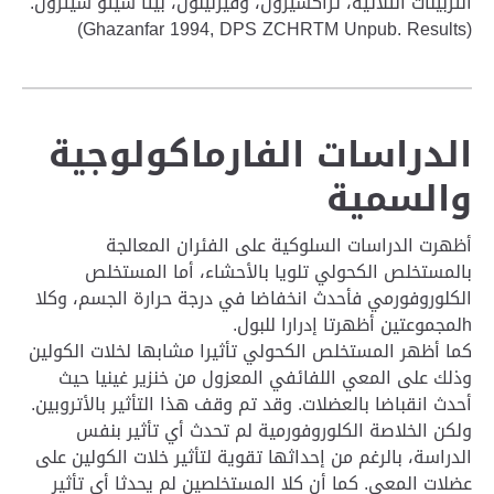
التربينات الثلاثية، تراكسيرول، وفيرنينول، بيتا سيتو سيترول.
(Ghazanfar 1994, DPS ZCHRTM Unpub. Results)
الدراسات الفارماكولوجية
والسمية
أظهرت الدراسات السلوكية على الفئران المعالجة
بالمستخلص الكحولي تلويا بالأحشاء، أما المستخلص
الكلوروفورمي فأحدث انخفاضا في درجة حرارة الجسم، وكلا
hلمجموعتين أظهرتا إدرارا للبول.
كما أظهر المستخلص الكحولي تأثيرا مشابها لخلات الكولين
وذلك على المعي اللفائفي المعزول من خنزير غينيا حيث
أحدث انقباضا بالعضلات. وقد تم وقف هذا التأثير بالأتروبين.
ولكن الخلاصة الكلوروفورمية لم تحدث أي تأثير بنفس
الدراسة، بالرغم من إحداثها تقوية لتأثير خلات الكولين على
عضلات المعي. كما أن كلا المستخلصين لم يحدثا أي تأثير