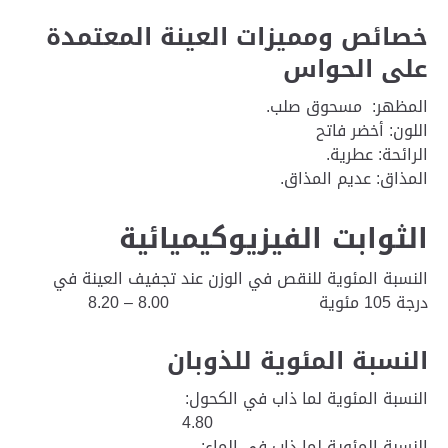
خصائص ومميزات العينة المعتمدة
على الحواس
المظهر:
مسحوق صلب.
اللون:
أخضر فاتح
الرائحة:
عطرية.
المذاق:
عديم المذاق.
الثوابت الفیزیوكیمیائیة
النسبة المئوية للنقص في الوزن عند تجفيف العينة في
درجة 105 مئوية 8.00 – 8.20
النسبة المئوية للذوبان
النسبة المئوية لما ذاب في الكحول:
4.80
النسبة المئوية لما ذاب في الماء: