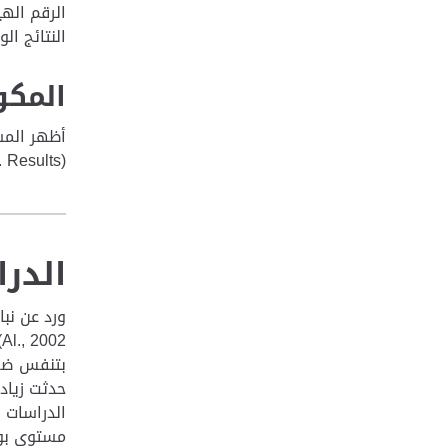
الرقم الهيدروجيني ل 10% 
النتائج الواردة 
المكو
أظهر المسح
(Kamil et al. 2002, DPS ZCHRTM Unpub. Results)
الدر
2
بتنفس ضعي
حدثت زياد
الدراسات 
مستوى بوت