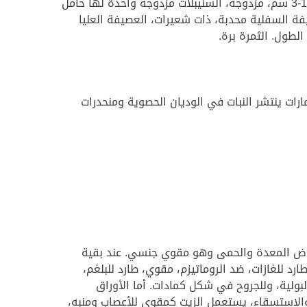
مستطيلة من 10-40 سم في الطول، تتكون من سنابل غزيرة ناعمة الملمس 1-3 سم، مزدوجة، السنيبلات مزدوجة واحدة لها حامل
ائد شعرية مستقيمة يصل طولها إلى 0.7 سم، العصيفة السفلية محدبة، ذات شعيرات، العصيفة العلیا
ارات ينتشر النبات في الوديان الحصوية ومنحدرات
مراض المعدة والحمى وهو مقوي جنسي. عند بقية
رد للغازات، ضد الروماتيزم، مقوي، طارد للبلغم،
بولية، وللجروح في شكل كمادات. أما الأوراق
الاستسقاء، يستعمل الزيت كمقوي للأعصاب ومنبه،