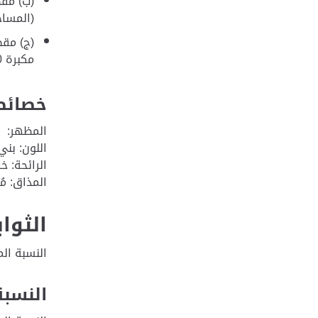
(ب) مقط
(المساح
(ج) مقط
مكبرة 100 مرة).
خصائص
المظهر: 
اللون: بني
الرائحة: خ
المذاق: مُ
الثوا
النسبة المئوي
النسبة