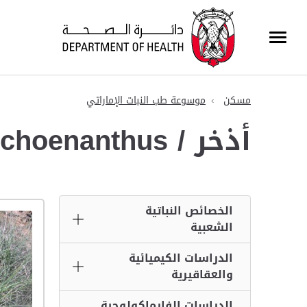
مسكن
موسوعة طب النبات الإماراتي
أذخر / Cymbopogon schoenanthus
الخصائص النباتية
الشعبية
الدراسات الكيميائية
والعقاقيرية
الدراسات الفارماكولوجية