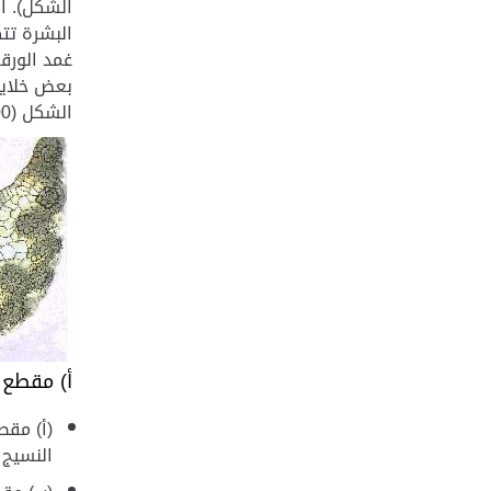
الشكل). ا
البشرة تت
غمد الورقة
بعض خلايا
الشكل (Elsheikh et al. 2000).
أ) مقطع 
(أ) مقط
النسيج 