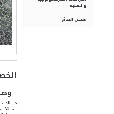
والسمية
ملخص النتائج
الخصا
وصف 