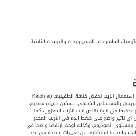
تیة، الفلافونات، الاستيرويدات والتربينات الثلاثية.
ورد عن نبات الأذخر أنها من أكثر الزيوت سمية لبعض أنواع الطفيليات، ويمكن استعمال الزيت لخفض كثافة الطفيليات (Ketoh et
 في البريتون بالمستخلص الكحولي، تسكين خفيف مصحوب
 طفيفا في قوة تقلص قلب الأرنب المعزول، كما
 أي تأثير واضح على ضغط الدم في الأرنب المخدر.
 ومستوى الصوديوم. وكذلك لوحظ ارتفاعا واضحاً في
الدم والتجلط لم تكشف عن تغييرات واضحة في عدد