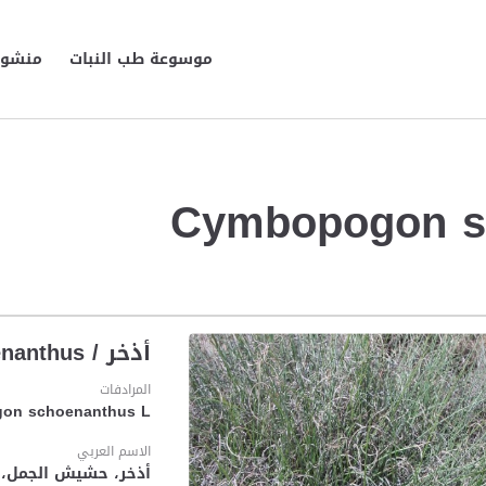
موسوعة طب النبات
منشورا
أذخر / Cymbopogon schoenanthus
المرادفات
on schoenanthus L.
الاسم العربي
أذخر، حشیش الجمل، س