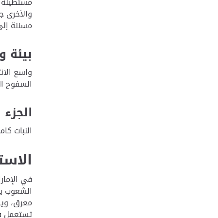
مسننة إلى فصي
بيئة و
واسع الانت
السفوح ال
الجزء 
النبات كامل
الاست
في الإمار
الشعوب يست
معرق، ويس
تستعمل في