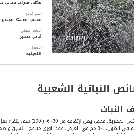
مكھ، سراد، محاح، خ
اسم شائع
 grass, Camel grass
الاسم المحلي
أذخر، صخبر
الأسرة
النجيلية
ئص النباتية الشعبية
النبات
من الحشائش العطرية، معمر، يص
إلى 30 سم في الطول، 1-3 مم في العرض، غمد الورق منتفخ، ا