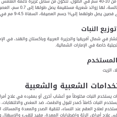
والأخرى جالسة، لها زو
ن يصل طولهما إلى⅓ جسم العصيفة، السفاة 4.5-9 مم في الطول. الثمرة برة.
توزيع النبات
شار في شمال أفريقيا والجزيرة العربية وباكستان والهند، في الإم
جبلية خاصة في الإمارات الشمالية.
المستخدم
ا، الزيت
خدامات الشعبية والشعبية
ات يستخدم النبات مخلوطاً مع أعشاب أخرى أو بمفرده في علاج أ
خدم النبات كاملاً كمدر للبول والطمث، ضد المغص والالتهابات، طا
تخدم لعلاج العقم عند النساء، لتنقية الصدر والمعدة والمسالك ال
 علاج أمراض الرئة واضطرابات المعدة، مفيد للقيء والإسهال و